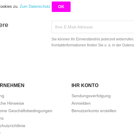
Cookies zu.
Zum Datenschutz
OK
ere
Sie können Ihr Einverständnis jederzeit widerrufe
Kontaktinformationen finden Sie u. a. in der Daten
ERNEHMEN
IHR KONTO
ung
Sendungsverfolgung
iche Hinweise
Anmelden
eine Geschäftsbedingungen
Benutzerkonto erstellen
ns
hutzrichtlinie
t