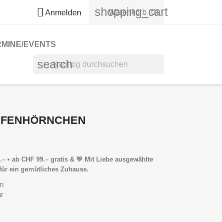
shopping_cart

Warenkorb
(0)
Anmelden
RMINE/EVENTS
search
EIFENHÖRNCHEN
– • ab CHF 99.– gratis & 💛 Mit Liebe ausgewählte
für ein gemütliches Zuhause.
cm
ar