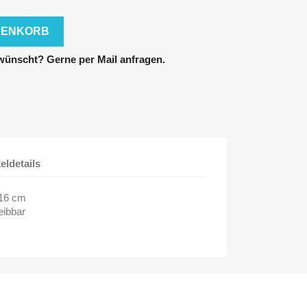
RENKORB
ünscht? Gerne per Mail anfragen.
keldetails
 16 cm
eibbar